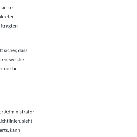
sierte
nkreter
uftragten
t sicher, dass
hren, welche
er nur bei
er Administrator
chtlinien, sieht
erts, kann