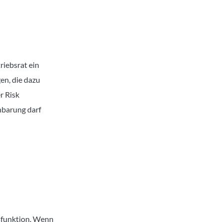
riebsrat ein
n, die dazu
r Risk
nbarung darf
sfunktion. Wenn