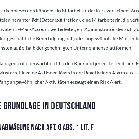
e erkannt werden können: ein Mitarbeiter, der kurz vor seinem Au
eien herunterlädt (Datenexfiltration), eine Mitarbeiterin, die vert
vaten E-Mail-Account weiterleitet, ein Administrator, der sich Zu
 keine geschäftliche Berechtigung hat, oder ungewöhnliche Muster 
ensten außerhalb der genehmigten Unternehmensplattformen.
Management überwacht nicht jeden Klick und jeden Tastendruck. Es
stern. Einzelne Aktionen lösen in der Regel keinen Alarm aus — 
ng ungewöhnlicher Aktivitäten erzeugt einen Risk Alert.
E GRUNDLAGE IN DEUTSCHLAND
ABWÄGUNG NACH ART. 6 ABS. 1 LIT. F