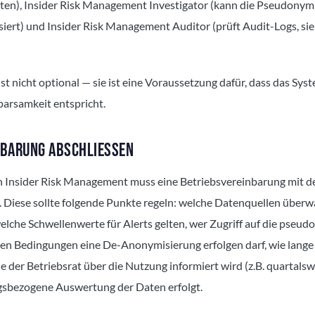
ten), Insider Risk Management Investigator (kann die Pseudonym
iert) und Insider Risk Management Auditor (prüft Audit-Logs, sie
st nicht optional — sie ist eine Voraussetzung dafür, dass das Sy
arsamkeit entspricht.
NBARUNG ABSCHLIESSEN
n Insider Risk Management muss eine Betriebsvereinbarung mit d
 Diese sollte folgende Punkte regeln: welche Datenquellen über
 welche Schwellenwerte für Alerts gelten, wer Zugriff auf die pseu
hen Bedingungen eine De-Anonymisierung erfolgen darf, wie lang
 der Betriebsrat über die Nutzung informiert wird (z.B. quartalsw
ngsbezogene Auswertung der Daten erfolgt.