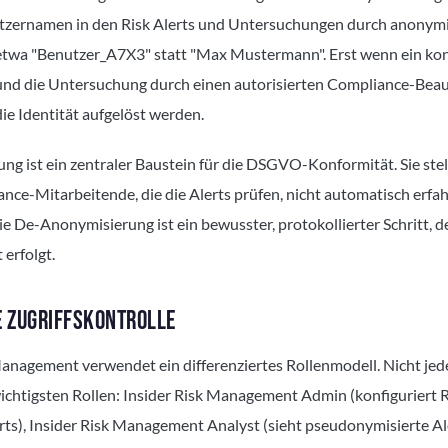
utzernamen in den Risk Alerts und Untersuchungen durch anonymi
twa "Benutzer_A7X3" statt "Max Mustermann". Erst wenn ein ko
t und die Untersuchung durch einen autorisierten Compliance-Bea
ie Identität aufgelöst werden.
g ist ein zentraler Baustein für die DSGVO-Konformität. Sie stell
ce-Mitarbeitende, die die Alerts prüfen, nicht automatisch erfa
ie De-Anonymisierung ist ein bewusster, protokollierter Schritt, d
erfolgt.
E ZUGRIFFSKONTROLLE
anagement verwendet ein differenziertes Rollenmodell. Nicht jed
wichtigsten Rollen: Insider Risk Management Admin (konfiguriert Ri
erts), Insider Risk Management Analyst (sieht pseudonymisierte Al