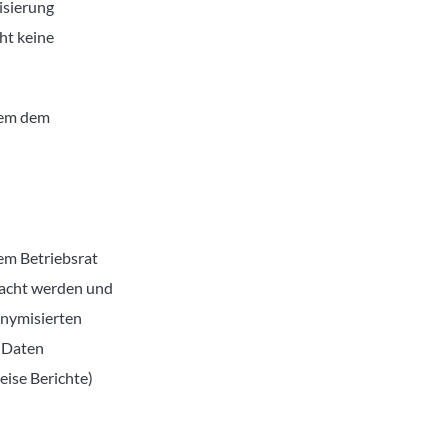
isierung
ht keine
stem dem
em Betriebsrat
wacht werden und
donymisierten
e Daten
eise Berichte)