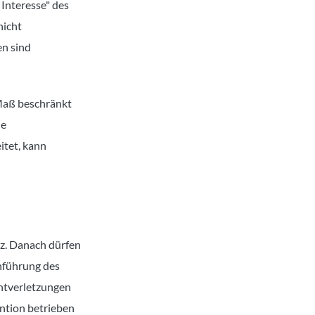
Interesse" des
nicht
en sind
Maß beschränkt
ne
itet, kann
z. Danach dürfen
hführung des
chtverletzungen
ention betrieben