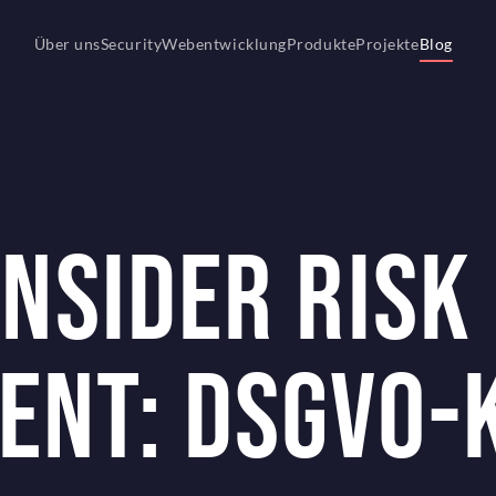
konform?
Über uns
Security
Webentwicklung
Produkte
Projekte
Blog
INSIDER RISK
ENT: DSGVO-