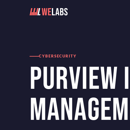
Home
Blog
Purview Insider Risk Management: DSGVO-
CYBERSECURITY
PURVIEW 
MANAGEM