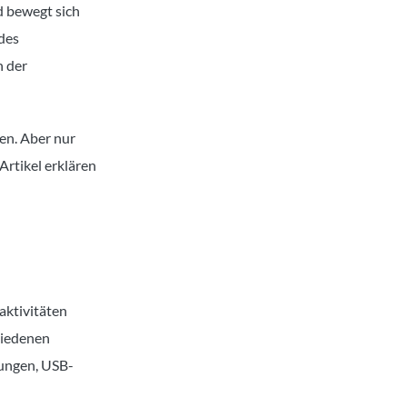
d bewegt sich
des
n der
en. Aber nur
rtikel erklären
aktivitäten
chiedenen
ungen, USB-