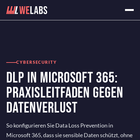
Home
Blog
DLP in Microsoft 365: Praxisleitfaden gegen Datenverlust
CYBERSECURITY
DLP IN MICROSOFT 365:
PRAXISLEITFADEN GEGEN
DATENVERLUST
So konfigurieren Sie Data Loss Prevention in
Microsoft 365, dass sie sensible Daten schützt, ohne