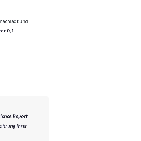
d nachlädt und
ter 0,1
.
rience Report
fahrung Ihrer