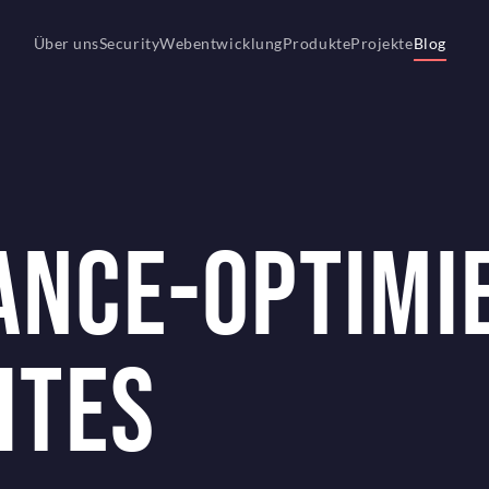
Über uns
Security
Webentwicklung
Produkte
Projekte
Blog
NCE-OPTIMI
ITES