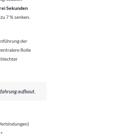
drei Sekunden
 zu 7 % senken.
Einführung der
entralere Rolle
hlechter
rfahrung aufbaut.
 Verbindungen)
z.