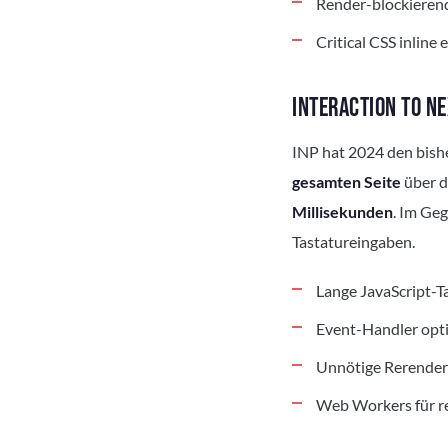
Render-blockierend
Critical CSS inline
INTERACTION TO NE
INP hat 2024 den bishe
gesamten Seite
über d
Millisekunden
. Im Geg
Tastatureingaben.
Lange JavaScript-T
Event-Handler opt
Unnötige Rerender
Web Workers für r