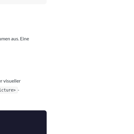
umen aus. Eine
 visueller
-
icture>