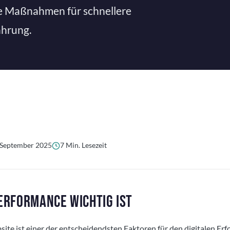
e Maßnahmen für schnellere
ahrung.
 September 2025
7 Min. Lesezeit
RFORMANCE WICHTIG IST
ite ist einer der entscheidendsten Faktoren für den digitalen Erfo