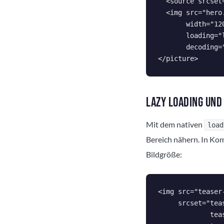
  <source srcset
  <img src="hero
       width="120
       loading="l
       decoding="
LAZY LOADING UND
Mit dem nativen
load
Bereich nähern. In Ko
Bildgröße:
<img src="teaser-
     srcset="teas
             teas