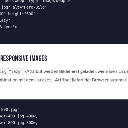
="hero.webp" type="image/webp">

.jpg" alt="Hero-Bild"

0" height="600"

azy"

async">

 RESPONSIVE IMAGES
-Attribut werden Bilder erst geladen, wenn sie sich 
ing="lazy"
mbination mit dem
-Attribut liefert der Browser automat
srcset
800.jpg"

er-400.jpg 400w,

er-800.jpg 800w,
